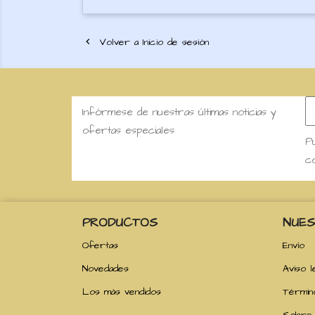
Volver a Inicio de sesión

Infórmese de nuestras últimas noticias y
ofertas especiales
Pu
co
PRODUCTOS
NUES
Ofertas
Envío
Novedades
Aviso l
Los más vendidos
Términ