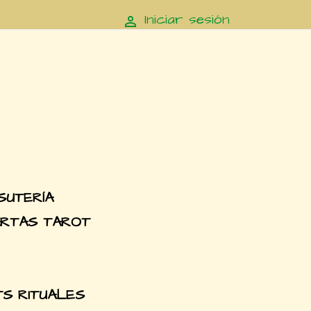
Iniciar sesión

SUTERÍA
RTAS TAROT
TS RITUALES