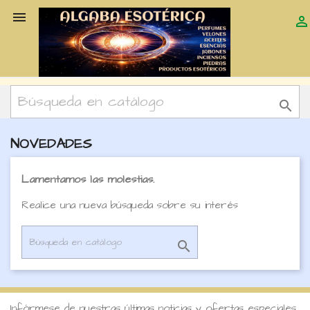



NOVEDADES
Lamentamos las molestias.
Realice una nueva búsqueda sobre su interés

Infórmese de nuestras últimas noticias y ofertas especiales