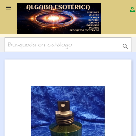


