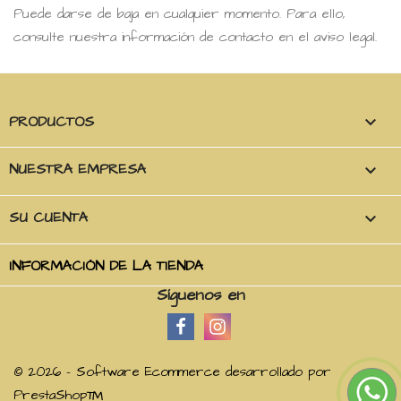
Puede darse de baja en cualquier momento. Para ello,
consulte nuestra información de contacto en el aviso legal.
PRODUCTOS

NUESTRA EMPRESA

SU CUENTA

INFORMACIÓN DE LA TIENDA
Síguenos en
© 2026 - Software Ecommerce desarrollado por
PrestaShop™