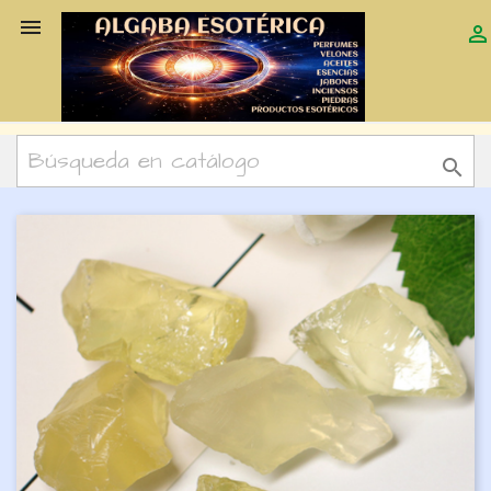


