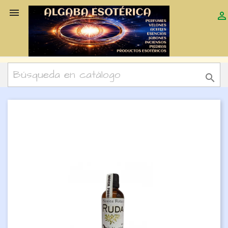


