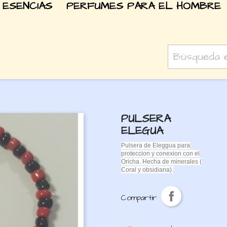
 ESENCIAS
PERFUMES PARA EL HOMBRE
PULSERA
ELEGUA
Pulsera de Eleggua para
proteccion y conexion con el
Oricha. Hecha de minerales (
Coral y obsidiana).
Compartir