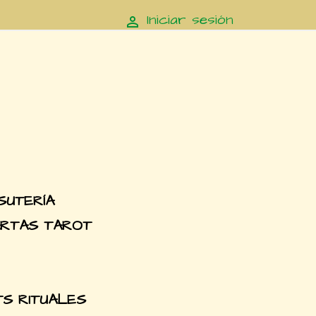
Iniciar sesión

SUTERÍA
RTAS TAROT
TS RITUALES