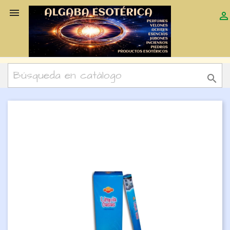


