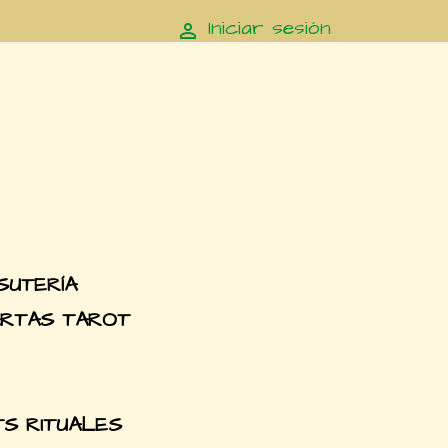
Iniciar sesión

SUTERÍA
RTAS TAROT
TS RITUALES