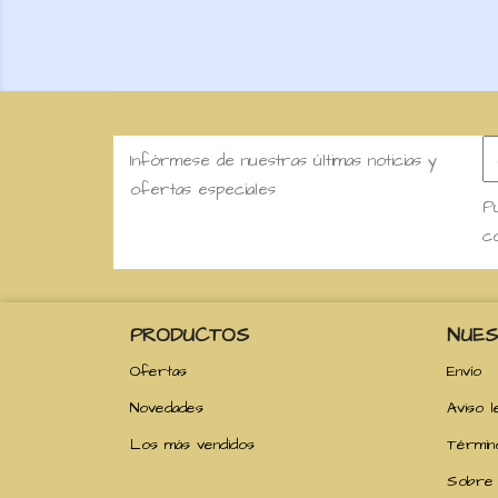
Infórmese de nuestras últimas noticias y
ofertas especiales
Pu
co
PRODUCTOS
NUES
Ofertas
Envío
Novedades
Aviso l
Los más vendidos
Términ
Sobre 