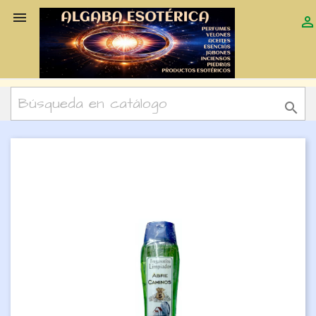


